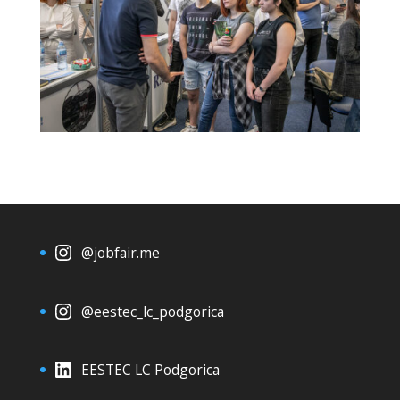
@jobfair.me
@eestec_lc_podgorica
EESTEC LC Podgorica